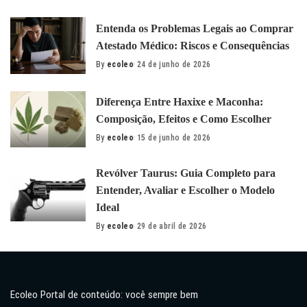
by
Entenda os Problemas Legais ao Comprar
Atestado Médico: Riscos e Consequências
By
ecoleo
24 de junho de 2026
Posted
by
Diferença Entre Haxixe e Maconha:
Composição, Efeitos e Como Escolher
By
ecoleo
15 de junho de 2026
Posted
by
Revólver Taurus: Guia Completo para
Entender, Avaliar e Escolher o Modelo
Ideal
By
ecoleo
29 de abril de 2026
Posted
by
Ecoleo Portal de conteúdo: você sempre bem