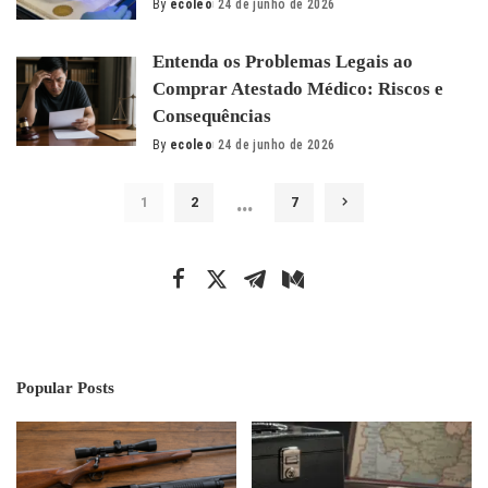
By
ecoleo
24 de junho de 2026
Posted
by
Entenda os Problemas Legais ao
Comprar Atestado Médico: Riscos e
Consequências
By
ecoleo
24 de junho de 2026
Posted
by
…
1
2
7
Popular Posts