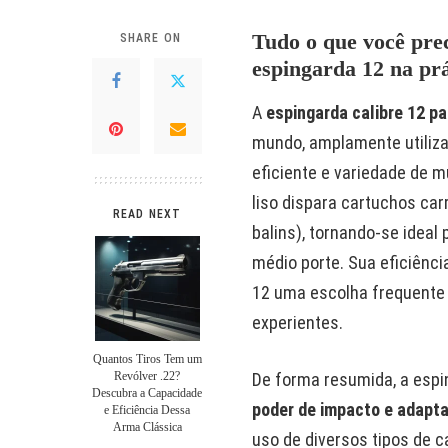
Tudo o que você prec
SHARE ON
espingarda 12 na prá
A
espingarda calibre 12 p
mundo, amplamente utiliza
eficiente e variedade de m
liso dispara cartuchos ca
READ NEXT
balins), tornando-se ideal
médio porte. Sua eficiênci
12 uma escolha frequente 
experientes.
Quantos Tiros Tem um
De forma resumida, a espi
Revólver .22?
Descubra a Capacidade
poder de impacto e adapta
e Eficiência Dessa
Arma Clássica
uso de diversos tipos de c