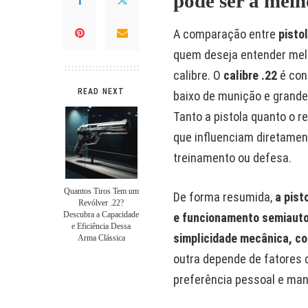
pode ser a melh
A comparação entre
pistol
quem deseja entender mel
calibre. O
calibre .22
é con
READ NEXT
baixo de munição e grande 
Tanto a pistola quanto o r
que influenciam diretament
treinamento ou defesa.
Quantos Tiros Tem um
De forma resumida,
a pist
Revólver .22?
Descubra a Capacidade
e funcionamento semiaut
e Eficiência Dessa
simplicidade mecânica, con
Arma Clássica
outra depende de fatores c
preferência pessoal e ma