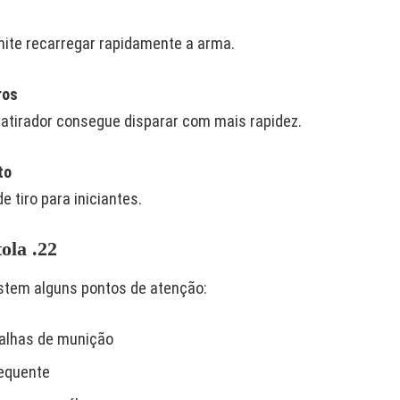
mite recarregar rapidamente a arma.
ros
 atirador consegue disparar com mais rapidez.
to
e tiro para iniciantes.
ola .22
stem alguns pontos de atenção:
falhas de munição
equente