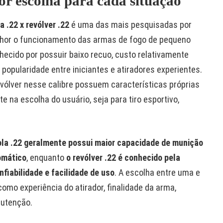
or escolha para cada situação
a .22 x revólver .22
é uma das mais pesquisadas por
hor o funcionamento das armas de fogo de pequeno
hecido por possuir baixo recuo, custo relativamente
popularidade entre iniciantes e atiradores experientes.
evólver nesse calibre possuem características próprias
e na escolha do usuário, seja para tiro esportivo,
ola .22 geralmente possui maior capacidade de munição
omático
, enquanto
o revólver .22 é conhecido pela
fiabilidade e facilidade de uso
. A escolha entre uma e
omo experiência do atirador, finalidade da arma,
nutenção.